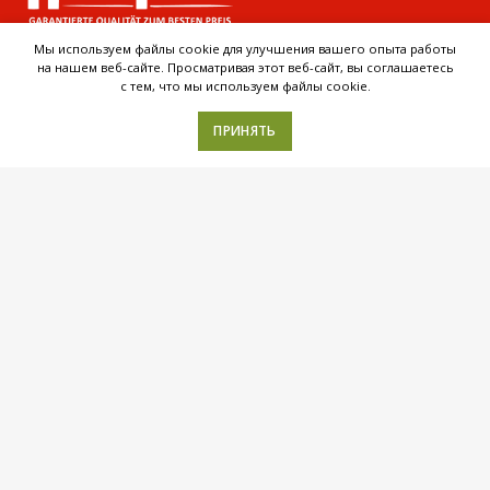
Мы используем файлы cookie для улучшения вашего опыта работы
на нашем веб-сайте. Просматривая этот веб-сайт, вы соглашаетесь
Покупателям
с тем, что мы используем файлы cookie.
Ассортимент
ПРИНЯТЬ
Производство на заказ
Каталог
Для обращений потребителей
Вакансии
Тел:
+7 (495) 431-58-30
E-mail:
office@hausfrau.ru