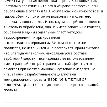
служит натуральная верблюжья шерсть. Хлопковый ТИК
настолько практичен, что его выбирают профессионалы,
работающие в отелях и СПА комплексах – он износостоек и
гидрофобен, но при этом не позволяет наполнителю
проникать сквозь чехол. Используемая верблюжья шерсть
тщательно обработана, она не имеет запаха и не колется,
собранная в единый одеяльный пласт методом
термоскрепления и армированная
высокосиликонизированным БИ-компонентом- не
сваляется, не истончится и не расслоится. Врачи считают,
что благодаря ланолину, находящемуся в составе
верблюжий шерсти – все изделия с ее использованием
имеют расслабляющий терапевтический эффект, что
помогает при болях в мышцах и суставах. nИзделия ТМ
«Haus Frau», разработанные специалистами
международного проекта “BEDDING & TEXTILE OF
EUROPEAN QUALITY”- это уютное тепло и роскошь вашей
спальни.