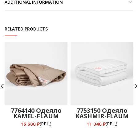
ADDITIONAL INFORMATION
RELATED PRODUCTS
7764140 Одеяло
7753150 Одеяло
KAMEL-FLAUM
KASHMIR-FLAUM
всесезонное
всесезонное
15 600
₽
11 040
₽
(РРЦ)
(РРЦ)
200х220
140х205