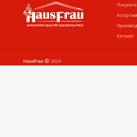
Покупате
Ассортим
Производ
Каталог
HausFrau
2024