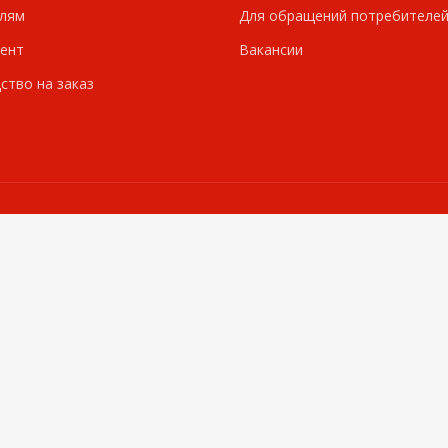
лям
Для обращений потребителе
ент
Вакансии
ство на заказ