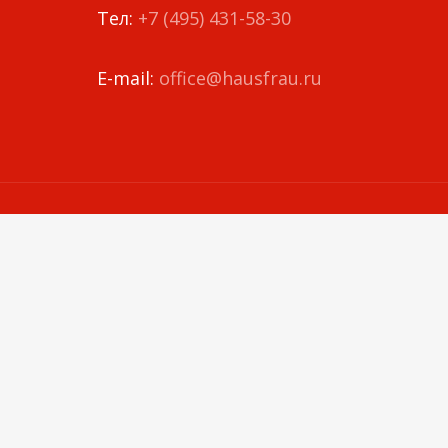
й
Тел:
+7 (495) 431-58-30
E-mail:
office@hausfrau.ru